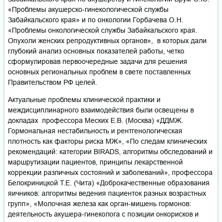
«Проблемы акушерско-гинекологической службы
Забайкальского края» и по онкологии Горбачева О.Н.
«Проблемы онкологической службы Забайкальского края.
Опухоли женских репродуктивных органов», в которых дали
глубокий анализ основных показателей работы, четко
сформулировав первоочередные задачи для решения
основных региональных проблем в свете поставленных
Правительством РФ целей.
Актуальные проблемы клинической практики и
междисциплинарного взаимодействия были освещены в
докладах профессора Меских Е.В. (Москва) «ДДМЖ.
Гормональная нестабильность и рентгенологическая
плотность как факторы риска МЖ», «По следам клинических
рекомендаций: категории BIRADS, алгоритмы обследований и
маршрутизации пациентов, принципы лекарственной
коррекции различных состояний и заболеваний», профессора
Белокриницкой Т.Е. (Чита) «Доброкачественные образования
яичников: алгоритмы ведения пациенток разных возрастных
групп», «Молочная железа как орган-мишень гормонов:
деятельность акушера-гинеколога с позиции онкорисков и