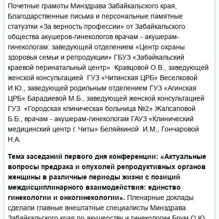
Почетные грамоты Минздрава Забайкальского края,
Благодарственные письма и персональные памятные
статуэтки «За верность профессии» от Забайкальского
общества акушеров-гинекологов врачам - акушерам-
гинекологам: заведующей отделением «Центр охраны
здоровья семьи и репродукции» ГБУЗ «Забайкальский
краевой перинатальный центр» Кравцовой О.В., заведующей
женской консультацией ГУЗ «Читинская ЦРБ» Веселковой
И.Ю., заведующей родильным отделением ГУЗ «Агинская
ЦРБ» Барадиевой М.Б., заведующей женской консультацией
ГУЗ «Городская клиническая больница №2» Жалсаповой
Б.Б., врачам - акушерам-гинекологам ГАУЗ «Клинический
медицинский центр г. Читы» Беляйкиной И.М., Гончаровой
Н.А.
Тема заседаний первого дня конференции: «Актуальные
вопросы предрака и опухолей репродуктивных органов
женщины в различные периоды жизни с позиций
междисциплинарного взаимодействия: единство
гинекологии и онкогинекологии».
Пленарные доклады
сделали главные внештатные специалисты Минздрава
Забайкальского края по акушерству и гинекологии Брум О.Ю.