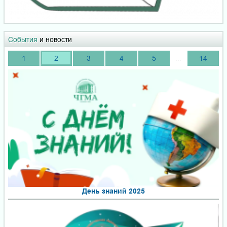
События
и новости
...
1
2
3
4
5
14
День знаний 2025