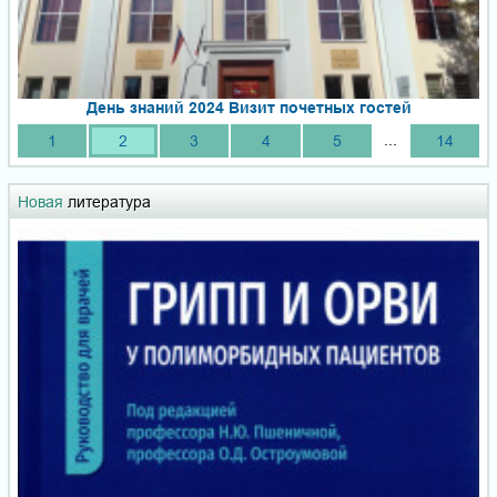
День знаний 2024 Визит почетных гостей
...
1
2
3
4
5
14
Новая
литература