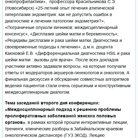
онкопрофилактики», профессора Красильникова С.Э.
(Новосибирск) «25-летний опыт лечения атипической
гиперплазии эндометрия: как не допустить ошибок в
диагностике и лечении патологии эндометрия?»,
«Пограничные опухоли яичников: междисциплинарный
консенсус», «Дисплазия шейки матки и беременность»,
«Рецидивы дисплазии и рака шейки матки. Диагностика и
своевременные подходы к лечению», д.м.н. доцента
Каюковой Е.В. «Дифференциальная диагностика HSIL и рака
шейки матки : вызовы для врача». После всех докладов
участники активно задавали вопросы, на которые получали
ответы от модераторов акушеров-гинекологов и онкологов. А
финальная дискуссия и обсуждение совместных алгоритмов
ведения пациентов стали очень серьезным и конструктивным
междисциплинарным диалогом.
Тема заседаний второго дня конференции:
«Междисциплинарный подход к решению проблемы
пролиферативных заболеваний женских половых
органов»
, в рамках которой прошли интерактивные лекции,
тренинги, клинические разборы в Забайкальском краевом
онкологическом диспансере (ГУЗ ЗКОД). Лекцию