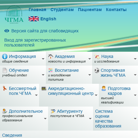
Главная
Студентам
Пациентам
Контакты
English
Версия сайта для слабовидящих
Вход для зарегистрированных
пользователей
Информация
Академия
Наука
общие сведения
новости и информация
и исследования
Обучение
Воспитание
Спортивная
жизнь ЧГМА
учебный отдел
и молодёжная
политика
Бессмертный
Аккредитационно-
Подготовка
полк ЧГМА
симуляционный центр
кадров
высшей
квалификации
Дополнительное
Абитуриенту
Система
оценки
профессиональное
поступление в ЧГМА
образование
качества
образования
Сведения