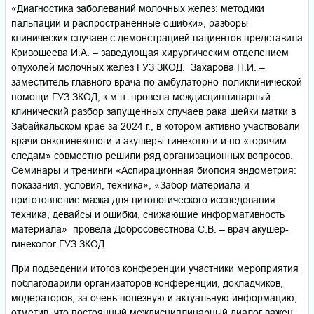
«Диагностика заболеваний молочных желез: методики
пальпации и распространенные ошибки», разборы
клинических случаев с демонстрацией пациентов представила
Кривошеева И.А. – заведующая хирургическим отделением
опухолей молочных желез ГУЗ ЗКОД. Захарова Н.И. –
заместитель главного врача по амбулаторно-поликлинической
помощи ГУЗ ЗКОД, к.м.н. провела междисциплинарный
клинический разбор запущенных случаев рака шейки матки в
Забайкальском крае за 2024 г., в котором активно участвовали
врачи онкогинекологи и акушеры-гинекологи и по «горячим
следам» совместно решили ряд организационных вопросов.
Семинары и тренинги «Аспирационная биопсия эндометрия:
показания, условия, техника», «Забор материала и
приготовление мазка для цитологического исследования:
техника, девайсы и ошибки, снижающие информативность
материала» провела Добросовестнова С.В. – врач акушер-
гинеколог ГУЗ ЗКОД.
При подведении итогов конференции участники мероприятия
поблагодарили организаторов конференции, докладчиков,
модераторов, за очень полезную и актуальную информацию,
отметив, что постоянный междисциплинарный диалог важен