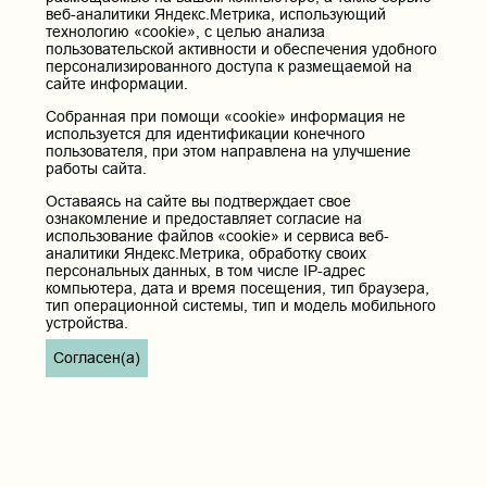
соответствующей вкладке. План циклов на 2019 год
веб-аналитики Яндекс.Метрика, использующий
утверждается в декабре.
технологию «cookie», с целью анализа
пользовательской активности и обеспечения удобного
03.09.2018 15:38
хайрулина Татьяна Павловна
персонализированного доступа к размещаемой на
сайте информации.
Включить в заявку по УЗИ двух врачей на сентябрь
2018 г. Кабанская ЦРБ
Собранная при помощи «cookie» информация не
используется для идентификации конечного
пользователя, при этом направлена на улучшение
06.09.2018
Отвечает: Шаповалов Константин
работы сайта.
Геннадьевич, Проректор по ДПО и
развитию регионального здравоохранения
Оставаясь на сайте вы подтверждает свое
Здравствуйте, подавайте документы
ознакомление и предоставляет согласие на
использование файлов «cookie» и сервиса веб-
аналитики Яндекс.Метрика, обработку своих
...
...
1
5
6
7
8
9
10
11
12
13
15
персональных данных, в том числе IP-адрес
компьютера, дата и время посещения, тип браузера,
тип операционной системы, тип и модель мобильного
Дополнительное
меню
устройства.
Пациентам
Согласен(а)
РИЦ
Вопросы и ответы
Все вопросы и ответы
В приемную комиссию