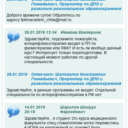
Геннадьевич, Проректор по ДПО и
развитию регионального здравоохранения
Доброго времени суток! Обратитесь по
адресу fpkmacadem_chita@mail.ru
26.01.2019 13:34
Иванова Екатерина
Здравствуйте, подскажите пожалуйста,
иглорефлексотерапия входит в ПП по
физиотерапии или ЛФК? И есть ли вообще данный
курс? Интересует только переподготовка. В
настоящий момент работаю по другой
специальности.
28.01.2019
Отвечает: Шаповалов Константин
Геннадьевич, Проректор по ДПО и
развитию регионального здравоохранения
Здравствуйте, в данные программы не входит. Отдельной
специальности по иглорефлексотерапии в РФ нет
14.01.2019
Шарипов Шохрух
20:18
Фарходович
Здравствуйте , я студент 2го курса медицинского
факультета спец.стоматологии хотел перевестись
в ЧГМА на контрактной ос основе? Буду