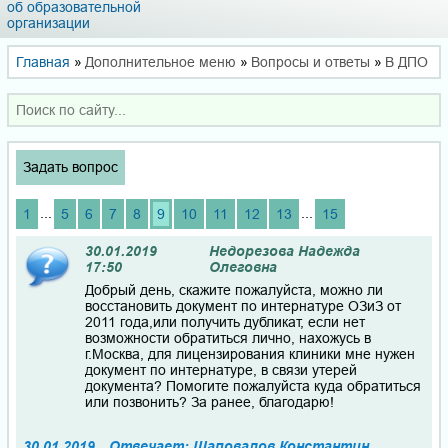
об образовательной
организации
Главная
»
Дополнительное меню
»
Вопросы и ответы
»
В ДПО
Задать вопрос
...
...
1
5
6
7
8
9
10
11
12
13
15
30.01.2019
Недорезова Надежда
17:50
Олеговна
Добрый день, скажите пожалуйста, можно ли
восстановить документ по интернатуре ОЗиЗ от
2011 года,или получить дубликат, если нет
возможности обратиться лично, нахожусь в
г.Москва, для лицензирования клиники мне нужен
документ по интернатуре, в связи утерей
документа? Помогите пожалуйста куда обратиться
или позвонить? За ранее, благодарю!
30.01.2019
Отвечает: Шаповалов Константин