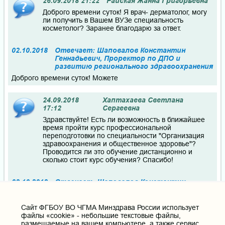
26.09.2018 21:22
Райская Жанна Григорьевна
Доброго времени суток! Я врач- дерматолог, могу
ли получить в Вашем ВУЗе специальность
косметолог? Заранее благодарю за ответ.
02.10.2018
Отвечает: Шаповалов Константин
Геннадьевич, Проректор по ДПО и
развитию регионального здравоохранения
Доброго времени суток! Можете
24.09.2018
Хаптахаева Светлана
17:12
Сергеевна
Здравствуйте! Есть ли возможность в ближайшее
время пройти курс профессиональной
переподготовки по специальности "Организация
здравоохранения и общественное здоровье"?
Проводится ли это обучение дистанционно и
сколько стоит курс обучения? Спасибо!
02.10.2018
Отвечает: Шаповалов Константин
Геннадьевич, Проректор по ДПО и
развитию регионального здравоохранения
Cайт ФГБОУ ВО ЧГМА Минздрава России использует
Доброго времени суток. Информация о сроках проведеня
файлы «cookie» - небольшие текстовые файлы,
циклов, стоимости и форме обучения размещена на
размещаемые на вашем компьютере, а также сервис