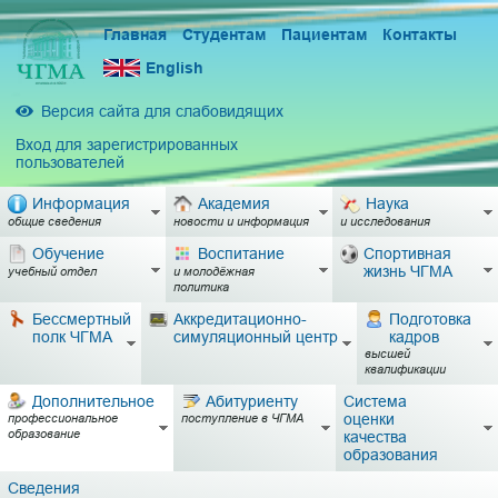
Главная
Студентам
Пациентам
Контакты
English
Версия сайта для слабовидящих
Вход для зарегистрированных
пользователей
Информация
Академия
Наука
общие сведения
новости и информация
и исследования
Обучение
Воспитание
Спортивная
жизнь ЧГМА
учебный отдел
и молодёжная
политика
Бессмертный
Аккредитационно-
Подготовка
полк ЧГМА
симуляционный центр
кадров
высшей
квалификации
Дополнительное
Абитуриенту
Система
оценки
профессиональное
поступление в ЧГМА
образование
качества
образования
Сведения