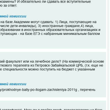
экзамены? И обязательно ли сдавать все вступительные
 за ответ.
мной комиссии
на базе Академии могут сдавать: 1) Лица, поступающие на
числе дети-инвалиды), 3) иностранные граждане,4) лица,
образовании в иностранных образовательных организациях и
поступающих - на базе ЕГЭ с набранным минимальным баллом
кий факультет или на лечебное дело? (На коммерческой основе
кового терапевта из Петровск-Забайкальской ЦРБ, (т.к. еще не
е специальности можно поступить на бюджет с указанным
мной комиссии
y/prokhodnye-bally-po-itogam-zachisleniya-2011g , перечень