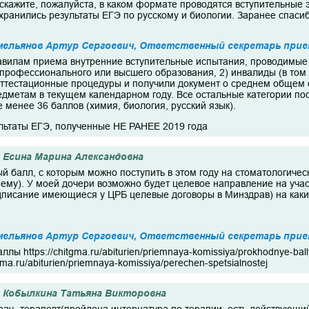
скажите, пожалуйста, в каком формате проводятся вступительные 
хранились результаты ЕГЭ по русскому и биологии. Заранее спасибо
мельянов Артур Сергоевич, Ответственный секретарь прие
авилам приема внутренние вступительные испытания, проводимые 
 профессионального или высшего образования, 2) инвалиды (в том 
ттестационные процедуры и получили документ о среднем общем 
едметам в текущем календарном году. Все остальные категории 
 менее 36 баллов (химия, биология, русский язык).
ультаты ЕГЭ, полученные НЕ РАНЕЕ 2019 года
Есина Марина Александовна
 балл, с которым можно поступить в этом году на стоматологичес
ему). У моей дочери возможно будет целевое направление на участ
дписание имеющиеся у ЦРБ целевые договоры в Минздрав) на каки
мельянов Артур Сергоевич, Ответственный секретарь прие
лы https://chitgma.ru/abiturien/priemnaya-komissiya/prokhodnye-ball
ma.ru/abiturien/priemnaya-komissiya/perechen-spetsialnostej
Кобылкина Татьяна Викторовна