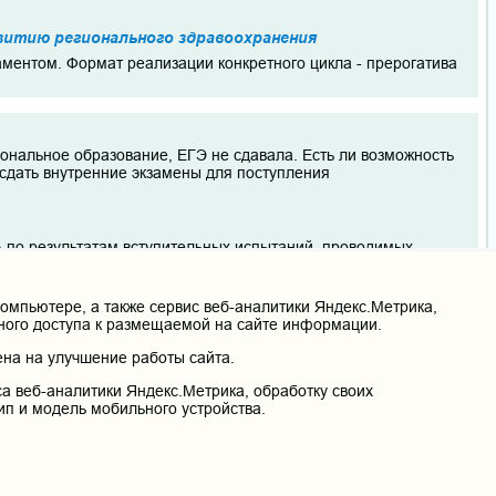
витию регионального здравоохранения
ментом. Формат реализации конкретного цикла - прерогатива
иональное образование, ЕГЭ не сдавала. Есть ли возможность
 сдать внутренние экзамены для поступления
 по результатам вступительных испытаний, проводимых
по химии, биологии и русскому языку для абитуриентов,
мпьютере, а также сервис веб-аналитики Яндекс.Метрика,
нного доступа к размещаемой на сайте информации.
на на улучшение работы сайта.
в 2017 году, сдал первичную аккредитацию и получил
а веб-аналитики Яндекс.Метрика, обработку своих
ции истек. Прошлые 6 лет работал не по специальности, сейчас
ип и модель мобильного устройства.
МО, нет. Но сейчас планирую вернуться в медицинскую сферу в
льство об аккредитации в стране обучения. Очевидно, что я
о сдать первичную аккредитацию? Если нет, то каким образом
знателен за ответ.