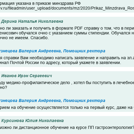
рмация указана в приказе минздрава РФ
av.ru/fileadmin/user_upload/documents/mz/2020/Prikaz_Minzdrava_
Дерина Наталья Николаевна
но ли заказать и получить в формате PDF справку о том, что в пер
енисович обучался очно с указанием суммы стипендии. Обучался н
очно не имеем. Спасибо.
знецова Валерия Андреевна, Помощник ректора
я справки Вам необходимо написать заявление и направить на эл.
гинал Почтой России по адресу, который укажете в заявлении.
Иванов Ирэн Сергеевич
оду медико-профилактическое дело , хотел бы поступить в лечебно
тно?
знецова Валерия Андреевна, Помощник ректора
рием на обучение осуществляется только на первый курс, даже н
Курсинова Юлия Николаевна
зможно ли дистанционное обучение на курсе ПП гастроэнтерология