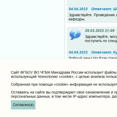
04.04.2023
Отвечает: Ша
Здравствуйте. Проведение 
кафедры.
29.03.2023 21:05
Здравствуйте, мог
поступить по спец
04.04.2023
Отвечает: Ку
Добрый день! На базе сред
Академией.
В ЧГМА проводятся 2-х нед
Cайт ФГБОУ ВО ЧГМА Минздрава России использует файлы «
имеющих СПО.
использующий технологию «cookie», с целью анализа польз
Собранная при помощи «cookie» информация не используетс
27.03.2023 14:17
Здравствуйте! Я г
Оставаясь на сайте вы подтверждает свое ознакомление и п
специальность "вр
персональных данных, в том числе IP-адрес компьютера, да
нахожусь в Корее.
Корее. Для прохож
Согласен(а)
не прохожу по кри
заново получить п