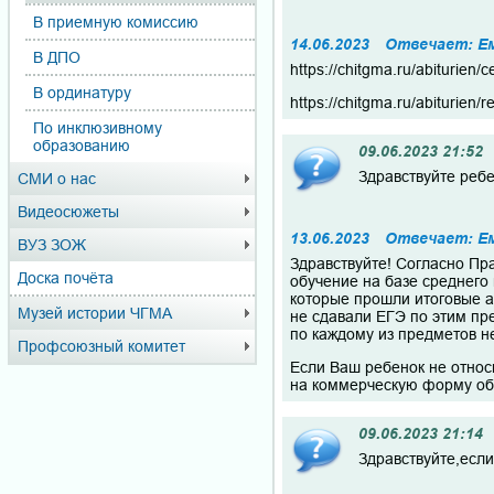
В приемную комиссию
14.06.2023
Отвечает: Е
В ДПО
https://chitgma.ru/abiturien/
В ординатуру
https://chitgma.ru/abiturien/
По инклюзивному
образованию
09.06.2023 21:52
Здравствуйте ребе
СМИ о нас
Видеосюжеты
13.06.2023
Отвечает: Е
ВУЗ ЗОЖ
Здравствуйте! Согласно Пр
Доска почёта
обучение на базе среднего
которые прошли итоговые а
Музей истории ЧГМА
не сдавали ЕГЭ по этим пр
по каждому из предметов не
Профсоюзный комитет
Если Ваш ребенок не относи
на коммерческую форму об
09.06.2023 21:14
Здравствуйте,есл