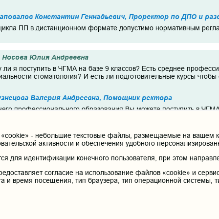
повалов Константин Геннадьевич, Проректор по ДПО и раз
цикла ПП в дистанционном формате допустимо нормативным регла
Носова Юлия Андреевна
у ли я поступить в ЧГМА на базе 9 классов? Есть среднее професс
иальности стоматология? И есть ли подготовительные курсы чтобы
знецова Валерия Андреевна, Помощник ректора
него профессионального образования Вы можете поступить в ЧГМА
ельные курсы подготовки к внутренним вступительным испытаниям 
cookie» - небольшие текстовые файлы, размещаемые на вашем ко
овательской активности и обеспечения удобного персонализирова
я для идентификации конечного пользователя, при этом направле
Чой Люк
ражданин Республики Корея, окончил в Москве лечебный факультет 
редоставляет согласие на использование файлов «cookie» и сервис
ач-участковый терапевт", в прошлом году срок действия аккредита
та и время посещения, тип браузера, тип операционной системы, т
 Cоответственно, портфолио у меня пустое: стажа, как и баллов Н
дения процедуры аккредитации в Корее нужно действующее свидете
териям прохождения периодической аккредитации. Могу ли я занов
раво на осуществление медицинской деятельности? Буду очень при