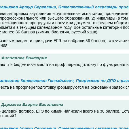
мельянов Артур Сергоевич, Ответственный секретарь прие
авилам приема внутренние вступительные испытания, проводимые 
 профессионального или высшего образования, 2) инвалиды (в том 
ттестационные процедуры и получили документ о среднем общем 
едметам в текущем календарном году. Все остальные категории 
 менее 36 баллов (химия, биология, русский язык).
азанным лицам, и при сдачи ЕГЭ не набрали 36 баллов, то к участ
ния.
Филиппова Виктория
вают ли бюджетные места на проф.переподготовку по функциональн
повалов Константин Геннадьевич, Проректор по ДПО и раз
еста на профпереподготовку формируются на основании заявок с
Дармаева Баирма Васильевна
ь целевой договор. ЕГЭ по химии написали всего на 30 баллов. Ес
пытаний?
мельянов Артур Сергоевич, Ответственный секретарь прие