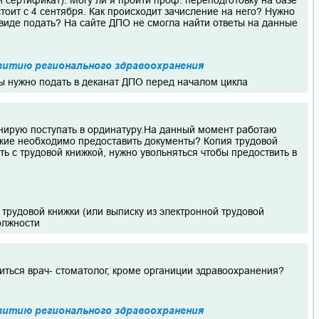
й сертификат). Могу ли я пройти проф. переподготовку на базе
оит с 4 сентября. Как происходит зачисление на него? Нужно
 виде подать? На сайте ДПО не смогла найти ответы на данные
витию регионального здравоохранения
ы нужно подать в деканат ДПО перед началом цикла
анирую поступать в ординатуру.На данный момент работаю
акие необходимо предоставить документы? Копия трудовой
ть с трудовой книжкой, нужно увольняться чтобы предоствить в
трудовой книжки (или выписку из электронной трудовой
должности
иться врач- стоматолог, кроме органиции здравоохранения?
витию регионального здравоохранения