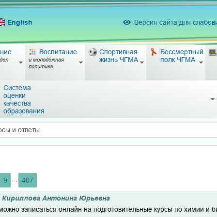
English
Версия сайта для слабо
ние
Воспитание
Спортивная
Бессмертный
жизнь ЧГМА
полк ЧГМА
дел
и молодёжная
политика
Система
оценки
качества
образования
осы и ответы
...
9
407
Кириллова Антонина Юрьевна
 можно записаться онлайн на подготовительные курсы по химии и 