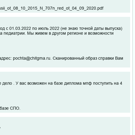
Rossii_ot_08_10_2015_N_707n_red_ot_04_09_2020.pdf
иод с 01.03.2022 по июль 2022 (не знаю точной даты выпуска)
а педиатрии. Мы живем в другом регионе и возможности
адрес: pochta@chitgma.ru. Сканированный образ справки Вам
е дело . У вас возможен на базе диплома мпф поступить на 4
а базе СПО.
?