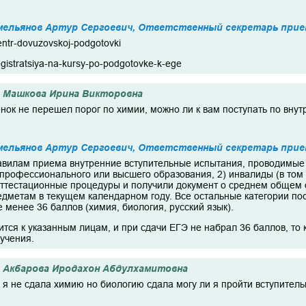
мельянов Артур Сергоевич, Ответственный секретарь прие
centr-dovuzovskoj-podgotovki
registratsiya-na-kursy-po-podgotovke-k-ege
Машкова Ирина Викторовна
нок не перешел порог по химии, можно ли к вам поступать по вну
мельянов Артур Сергоевич, Ответственный секретарь прие
авилам приема внутренние вступительные испытания, проводимые 
 профессионального или высшего образования, 2) инвалиды (в том 
ттестационные процедуры и получили документ о среднем общем 
едметам в текущем календарном году. Все остальные категории 
 менее 36 баллов (химия, биология, русский язык).
тся к указанным лицам, и при сдачи ЕГЭ не набрал 36 баллов, то 
учения.
Акбарова Иродахон Абдулхамитовна
и я не сдала химию но биологию сдала могу ли я пройти вступите