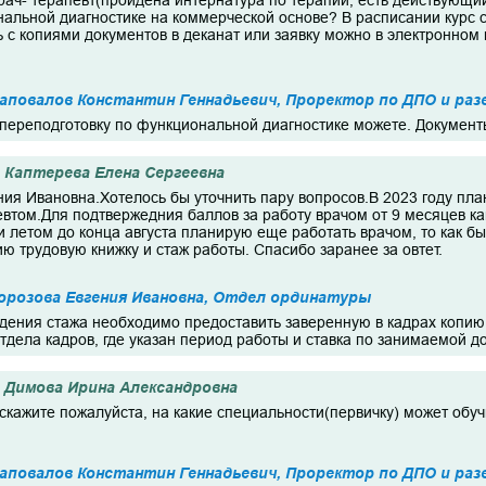
врач- терапевт(пройдена интернатура по терапии, есть действующи
льной диагностике на коммерческой основе? В расписании курс ст
 с копиями документов в деканат или заявку можно в электронном
повалов Константин Геннадьевич, Проректор по ДПО и раз
переподготовку по функциональной диагностике можете. Документ
Каптерева Елена Сергеевна
ния Ивановна.Хотелось бы уточнить пару вопросов.В 2023 году пл
евтом.Для подтвержедния баллов за работу врачом от 9 месяцев к
 летом до конца августа планирую еще работать врачом, то как бы
 трудовую книжку и стаж работы. Спасибо заранее за овтет.
орозова Евгения Ивановна, Отдел ординатуры
дения стажа необходимо предоставить заверенную в кадрах копию 
 отдела кадров, где указан период работы и ставка по занимаемой 
Димова Ирина Александровна
скажите пожалуйста, на какие специальности(первичку) может обуч
повалов Константин Геннадьевич, Проректор по ДПО и раз