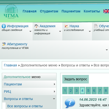
Главная
Студентам
Пациентам
Контакты
Информация
Академия
Наука
Обуче
общие сведения
новости и
и исследования
учебный от
информация
Абитуриенту
поступление в ЧГМА
Главная
»
Дополнительное меню
»
Вопросы и ответы
»
Все вопр
Дополнительное
меню
Задать вопрос
Пациентам
1
2
3
4
5
6
7
8
РИЦ
Вопросы и ответы
14.06.2023 16:47
Здравствуйте, как
Все вопросы и ответы