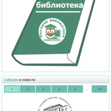
События
и новости
...
1
2
3
4
5
14