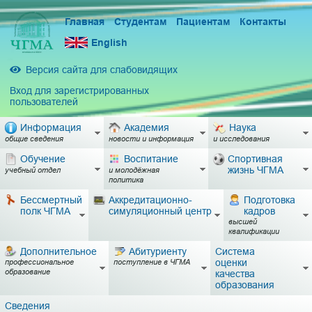
Главная
Студентам
Пациентам
Контакты
English
Версия сайта для слабовидящих
Вход для зарегистрированных
пользователей
Информация
Академия
Наука
общие сведения
новости и информация
и исследования
Обучение
Воспитание
Спортивная
жизнь ЧГМА
учебный отдел
и молодёжная
политика
Бессмертный
Аккредитационно-
Подготовка
полк ЧГМА
симуляционный центр
кадров
высшей
квалификации
Дополнительное
Абитуриенту
Система
оценки
профессиональное
поступление в ЧГМА
образование
качества
образования
Сведения