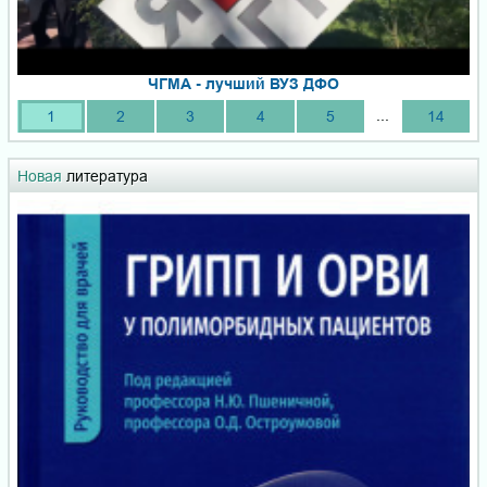
ЧГМА - лучший ВУЗ ДФО
...
1
2
3
4
5
14
Новая
литература