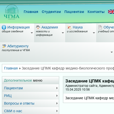
Главная
Студентам
Пациентам
Контакты
Информация
Академия
Наука
Обуче
общие сведения
новости и
и исследования
учебный от
информация
Абитуриенту
поступление в ЧГМА
Главная
»
Заседание ЦПМК кафедр медико-биологического про
Дополнительное
меню
Заседание ЦПМК кафе
Администратор сайта, Админист
Пациентам
15.04.2025 10:56
РИЦ
Заседание ЦПМК кафедр меди
Вопросы и ответы
СМИ о нас