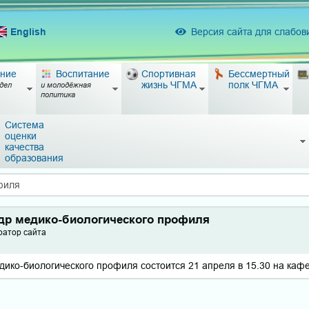
English
Версия сайта для слабо
ние
Воспитание
Спортивная
Бессмертный
жизнь ЧГМА
полк ЧГМА
дел
и молодёжная
политика
Система
оценки
качества
образования
филя
др медико-биологического профиля
ратор сайта
ко-биологического профиля состоится 21 апреля в 15.30 на каф