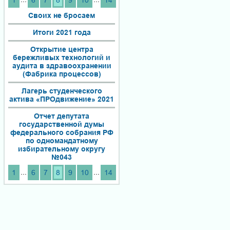
1
6
7
8
9
10
14
Своих не бросаем
Итоги 2021 года
Открытие центра
бережливых технологий и
аудита в здравоохранении
(Фабрика процессов)
Лагерь студенческого
актива «ПРОдвижение» 2021
Отчет депутата
государственной думы
федерального собрания РФ
по одномандатному
избирательному округу
№043
...
...
1
6
7
8
9
10
14