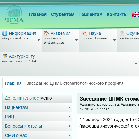
Главная
Студентам
Пациентам
Контакты
Информация
Академия
Наука
Обуче
общие сведения
новости и
и исследования
учебный от
информация
Абитуриенту
поступление в ЧГМА
Главная
»
Заседание ЦПМК стоматологического профиля
Дополнительное
меню
Заседание ЦПМК стом
Администратор сайта, Админист
Пациентам
14.10.2024 11:37
РИЦ
17 октября 2024 года, в 15.
(кафедра хирургической сто
Вопросы и ответы
СМИ о нас