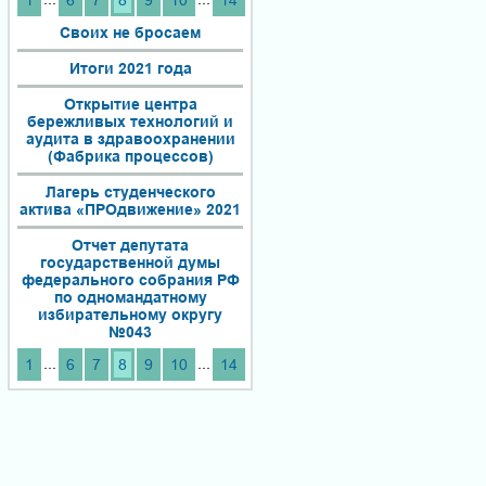
1
6
7
8
9
10
14
Своих не бросаем
Итоги 2021 года
Открытие центра
бережливых технологий и
аудита в здравоохранении
(Фабрика процессов)
Лагерь студенческого
актива «ПРОдвижение» 2021
Отчет депутата
государственной думы
федерального собрания РФ
по одномандатному
избирательному округу
№043
...
...
1
6
7
8
9
10
14