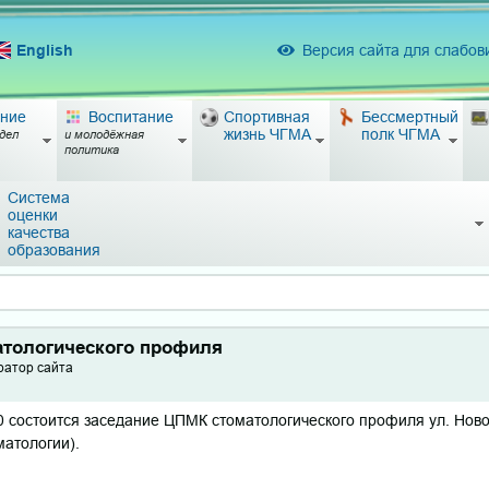
English
Версия сайта для слабо
ние
Воспитание
Спортивная
Бессмертный
жизнь ЧГМА
полк ЧГМА
дел
и молодёжная
политика
Система
оценки
качества
образования
атологического профиля
ратор сайта
00 состоится заседание ЦПМК стоматологического профиля ул. Ново
матологии).