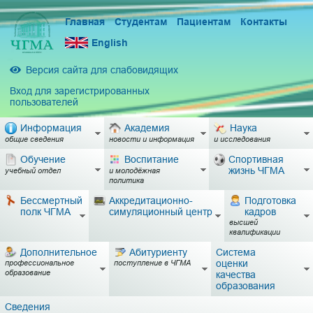
Главная
Студентам
Пациентам
Контакты
English
Версия сайта для слабовидящих
Вход для зарегистрированных
пользователей
Информация
Академия
Наука
общие сведения
новости и информация
и исследования
Обучение
Воспитание
Спортивная
жизнь ЧГМА
учебный отдел
и молодёжная
политика
Бессмертный
Аккредитационно-
Подготовка
полк ЧГМА
симуляционный центр
кадров
высшей
квалификации
Дополнительное
Абитуриенту
Система
оценки
профессиональное
поступление в ЧГМА
образование
качества
образования
Сведения