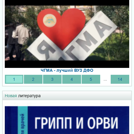
ЧГМА - лучший ВУЗ ДФО
...
1
2
3
4
5
14
Новая
литература