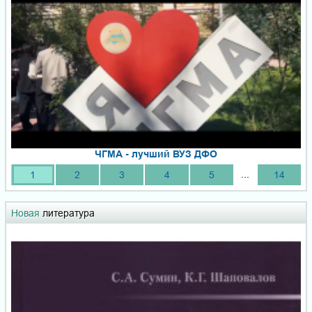
ЧГМА - лучший ВУЗ ДФО
...
1
2
3
4
5
14
Новая
литература