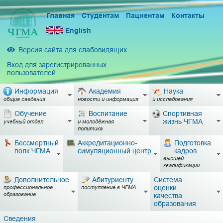
Главная
Студентам
Пациентам
Контакты
English
Версия сайта для слабовидящих
Вход для зарегистрированных
пользователей
Информация
Академия
Наука
общие сведения
новости и информация
и исследования
Обучение
Воспитание
Спортивная
жизнь ЧГМА
учебный отдел
и молодёжная
политика
Бессмертный
Аккредитационно-
Подготовка
полк ЧГМА
симуляционный центр
кадров
высшей
квалификации
Дополнительное
Абитуриенту
Система
оценки
профессиональное
поступление в ЧГМА
образование
качества
образования
Сведения