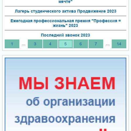
мечте"
Лагерь студенческого актива Продвижение 2023
Ежегодная профессиональная премия "Профессия =
жизнь" 2023
Последний звонок 2023
...
...
1
3
4
5
6
7
14