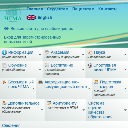
Главная
Студентам
Пациентам
Контакты
English
Версия сайта для слабовидящих
Вход для зарегистрированных
пользователей
Информация
Академия
Наука
общие сведения
новости и информация
и исследования
Обучение
Воспитание
Спортивная
жизнь ЧГМА
учебный отдел
и молодёжная
политика
Бессмертный
Аккредитационно-
Подготовка
полк ЧГМА
симуляционный центр
кадров
высшей
квалификации
Дополнительное
Абитуриенту
Система
оценки
профессиональное
поступление в ЧГМА
образование
качества
образования
Сведения