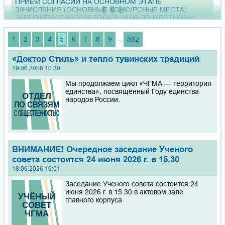
ПРИЁМ СОГЛАСИЙ НА ОСНОВНОМ ЭТАПЕ
ЗАЧИСЛЕНИЯ (ОСНОВНЫЕ КОНКУРСНЫЕ МЕСТА)
ЗАВЕРШЁН 05.08.2026 ГОДА В 18:00 ПО МЕСТНОМУ
ВРЕМЕНИ (+6 МСК)!!! ПРИКАЗ О ЗАЧИСЛЕНИИ БУДЕТ
ОПУБЛИКОВАН 07.08.2026 ГОДА СОГЛАСНО
...
1
2
3
4
5
6
7
8
9
582
ФЕДЕРАЛЬНОМУ ПОРЯДКУ ПРАВИЛ ПРИЁМА НА
ОБУЧЕНИЕ!!!
«Доктор Стиль» и тепло тувинских традиций
19.06.2026 10:30
В период с 04 по 14 июля 2026 г. состоялась поездка
студенческой делегации ЧГМА в Цицикарский
Мы продолжаем цикл «ЧГМА — территория
медицинский университет
единства», посвящённый Году единства
народов России.
Уважаемые коллеги! Приглашаем Вас принять участие в
межрегиональной научно-практической конференции «V
СЪЕЗД ХИРУРГОВ ЗАБАЙКАЛЬСКОГО КРАЯ», 29 - 30
октября 2026 года в г. Чита
ВНИМАНИЕ! Очередное заседание Ученого
Справки для поступления в ординатуру и получения
совета состоится 24 июня 2026 г. в 15.30
дополнительных баллов за индивидуальные достижения,
18.06.2026 16:01
такие как участие в добровольческой (волонтерской)
деятельности в сфере охраны здоровья, по учету
Заседание Ученого совета состоится 24
волонтерской деятельности, связанной с осуществлением
июня 2026 г. в 15.30 в актовом зале
мероприятий по профилактике, лечению и диагностике
главного корпуса
Ковида, а также характеристики по творческой и
общественной деятельности вы сможете получить в
Отделе по воспитательной работе и молодежной