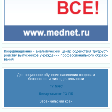
Координационно - ана­ли­ти­чес­кий центр со­дей­ствия тру­до­уст­
ройст­ву вы­пуск­ни­ков уч­реж­де­ний про­фес­сио­наль­но­го об­ра­зо­
ва­ния
Дистанционное обучение населения вопросам
безопасности жизнедеятельности
ГУ МЧС
Департамент ГО ПБ
Забайкальский край