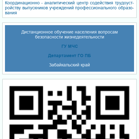
Координационно - ана­ли­ти­чес­кий центр со­дей­ствия тру­до­уст­
ройст­ву вы­пуск­ни­ков уч­реж­де­ний про­фес­сио­наль­но­го об­ра­зо­
ва­ния
Дистанционное обучение населения вопросам
безопасности жизнедеятельности
ГУ МЧС
Департамент ГО ПБ
Забайкальский край