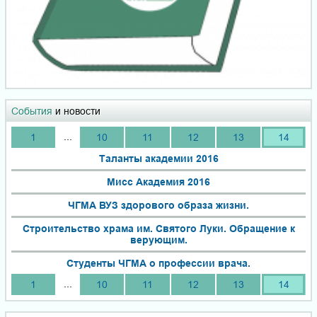
События
и новости
...
1
10
11
12
13
14
Таланты академии 2016
Мисс Академия 2016
ЧГМА ВУЗ здорового образа жизни.
Строительство храма им. Святого Луки. Обращение к
верующим.
Студенты ЧГМА о профессии врача.
...
1
10
11
12
13
14