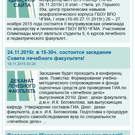
26.11.2015г.) II этап - г.Чита, ул. Горького
39а, центр практических навыков
морфологического корпуса ГБОУ ВПО
ЧГМА, I этаж (10-00 27.11.2015г.) 26 – 27
ноября 2015 года состоится II внутривузовская олимпиада
по акушерству и гинекологии ГБОУ ВПО ЧГМА. Участником
Олимпиады могут являться студенты 5, 6 курсов лечебного
и педиатрического факультет...
24.11.2015г. в 15-30ч. состоится заседание
Совета лечебного факультета!
18.11.2015 03:24
Заседание будет проходить в конференц.
зале. Повестка: Формирование учебно-
методического сопровождения и фонда
оценочных средств для проведения ГИА по
специальности «лечебное дело»
выпускников 2016г. Докл.: декан факультета,
д.м.н. И.К. Богомолова; зав.выпускающих
кафедр. Утверждение составов ГИА. Докл.: декан
факультета, д.м.н. И.К. Богомолова. Подготовка к процедуре
ежегодного самообследования вуза по специальности
«лечебное дело» ...