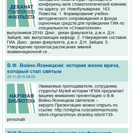
конференц-зале стоматологической клиники
по адресу: ул. Новобульварная, 163.
Повестка: 1. Формирование учебно-
методического сопровождения и фонда
оценочных средств для проведения ГИА по
специальности «Стоматология»
выпускников 2016г. Докл.: декан факультета, д.м.н. Д.Н.
Зайцев; зав. выпускающих кафедр. 2. Утверждение составов
ГИА. Докл.: декан факультета, д.м.н. Д.Н. Зайцев. 3.
Утверждение проектов расписания зимней
экзаменационной се...
В.Ф. Войно-Ясенецкий: история жизни врача,
который стал святым
25.11.2015 08:05
Уважаемые преподаватели, сотрудники,
студенты! Музей истории ЧГМА предлагает
вашему вниманию презентацию о В.Ф.
Войно-Ясенецком святителе –
хирурге.Презентацию можно открыть по
ссылке: http://chitgma.ru/academia/muzej-
istorii-chgma/zhivye-stranitsy-istorii/139-
personalii