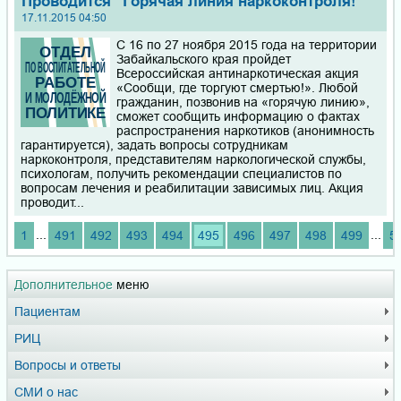
Проводится "Горячая линия наркоконтроля!"
17.11.2015 04:50
С 16 по 27 ноября 2015 года на территории
Забайкальского края пройдет
Всероссийская антинаркотическая акция
«Сообщи, где торгуют смертью!». Любой
гражданин, позвонив на «горячую линию»,
сможет сообщить информацию о фактах
распространения наркотиков (анонимность
гарантируется), задать вопросы сотрудникам
наркоконтроля, представителям наркологической службы,
психологам, получить рекомендации специалистов по
вопросам лечения и реабилитации зависимых лиц. Акция
проводит...
...
...
1
491
492
493
494
495
496
497
498
499
5
Дополнительное
меню
Пациентам
РИЦ
Вопросы и ответы
СМИ о нас