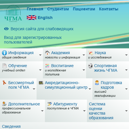
Главная
Студентам
Пациентам
Контакты
English
Версия сайта для слабовидящих
Вход для зарегистрированных
пользователей
Информация
Академия
Наука
общие сведения
новости и информация
и исследования
Обучение
Воспитание
Спортивная
жизнь ЧГМА
учебный отдел
и молодёжная
политика
Бессмертный
Аккредитационно-
Подготовка
полк ЧГМА
симуляционный центр
кадров
высшей
квалификации
Дополнительное
Абитуриенту
Система
оценки
профессиональное
поступление в ЧГМА
образование
качества
образования
Сведения