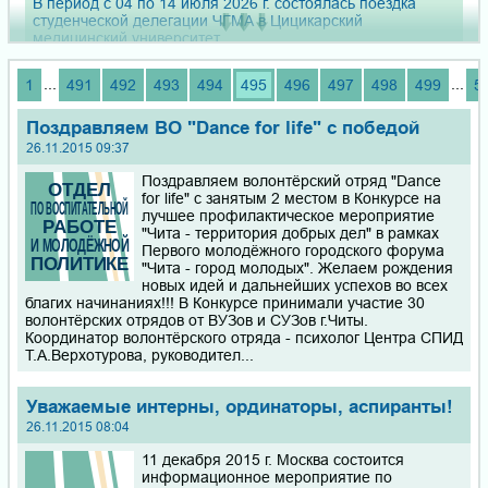
В период с 04 по 14 июля 2026 г. состоялась поездка
студенческой делегации ЧГМА в Цицикарский
медицинский университет
...
...
1
491
492
493
494
495
496
497
498
499
5
Уважаемые коллеги! Приглашаем Вас принять участие в
межрегиональной научно-практической конференции «V
СЪЕЗД ХИРУРГОВ ЗАБАЙКАЛЬСКОГО КРАЯ», 29 - 30
Поздравляем ВО "Dance for life" с победой
октября 2026 года в г. Чита
26.11.2015 09:37
Поздравляем волонтёрский отряд "Dance
Справки для поступления в ординатуру и получения
for life" с занятым 2 местом в Конкурсе на
дополнительных баллов за индивидуальные достижения,
лучшее профилактическое мероприятие
такие как участие в добровольческой (волонтерской)
"Чита - территория добрых дел" в рамках
деятельности в сфере охраны здоровья, по учету
Первого молодёжного городского форума
волонтерской деятельности, связанной с осуществлением
"Чита - город молодых". Желаем рождения
мероприятий по профилактике, лечению и диагностике
новых идей и дальнейших успехов во всех
Ковида, а также характеристики по творческой и
благих начинаниях!!! В Конкурсе принимали участие 30
общественной деятельности вы сможете получить в
волонтёрских отрядов от ВУЗов и СУЗов г.Читы.
Отделе по воспитательной работе и молодежной
Координатор волонтёрского отряда - психолог Центра СПИД
политике, кабинет № 318 с 13 июля по 30 июля 2026 года
Т.А.Верхотурова, руководител...
в рабочие дни с 9.00 до 17.30.
Уважаемые интерны, ординаторы, аспиранты!
Приглашаем школьников 9–10 классов из районов
Забайкальского края на онлайн-обучение по химии и
26.11.2015 08:04
биологии. Курсы подойдут тем, кто только готовится к ОГЭ
11 декабря 2015 г. Москва состоится
или ЕГЭ, а также тем, кто уже имеет прочные знания и
информационное мероприятие по
стремится выйти на новый уровень.