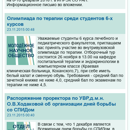
на 8-10 февраля 2016 г. в ИПРЭК СО РАН.
Информационное письмо во вложении.
Олимпиада по терапии среди студентов 6-х
курсов
23.11.2015 00:48
Уважаемые студенты 6 курса лечебного и
педиатрического факультетов, приглашаем
вас принять участие во внутривузовской
олимпиаде по терапии. Отборочный тур
состоится 26 ноября в 13.00 на кафедре
госпитальной терапии и эндокринологии в
компьютерном классе (Краевая
клиническая больница, Коханского,7), при себе иметь
белый халат и сменную обувь. Требования - средний бал по
зачетной книжке не ниже 4,0, средний бал по экзаменам по
терапии не ниже 4,5.
Распоряжение проректора по УВР,д.м.н.
О.В.Ходаковой об организации дней борьбы
со СПИДом
23.11.2015 00:40
В связи с тем, что 1 декабря является
Всемирным днем борьбы со СПИДом, в