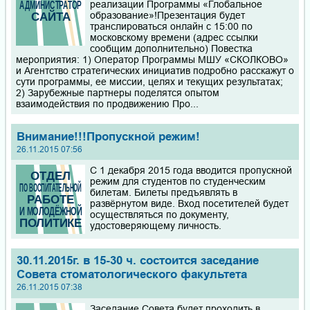
реализации Программы «Глобальное
образование»!Презентация будет
Приглашаем школьников 9-11 классов и СПО на курсы
транслироваться онлайн с 15:00 по
подготовки к ОГЭ и ЕГЭ по химии и биологии. Форма
московскому времени (адрес ссылки
обучения: очная и дистанционная.
сообщим дополнительно) Повестка
мероприятия: 1) Оператор Программы МШУ «СКОЛКОВО»
и Агентство стратегических инициатив подробно расскажут о
Уважаемые руководители и активисты волонтёрских
сути программы, ее миссии, целях и текущих результатах;
отрядов! С радостью объявляем о старте традиционного
2) Зарубежные партнеры поделятся опытом
конкурса "Лучший волонтёрский отряд", который будет
взаимодействия по продвижению Про...
проходить в течение 2026 года!
Внимание!!!Пропускной режим!
Приказы на зачисление по программам ординатуры 2026
26.11.2015 07:56
С 1 декабря 2015 года вводится пропускной
режим для студентов по студенческим
билетам. Билеты предъявлять в
развёрнутом виде. Вход посетителей будет
осуществляться по документу,
удостоверяющему личность.
30.11.2015г. в 15-30 ч. состоится заседание
Совета стоматологического факультета
26.11.2015 07:38
Заседание Совета будет проходить в