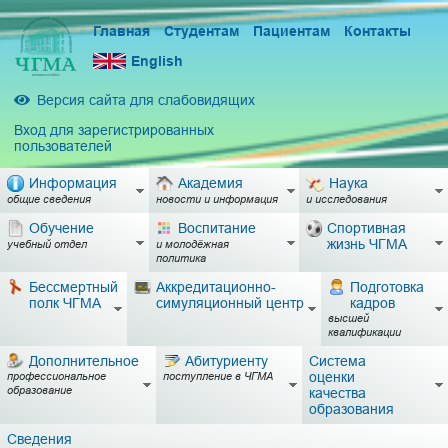
Главная
Студентам
Пациентам
Контакты
English
Версия сайта для слабовидящих
Вход для зарегистрированных
пользователей
Информация
Академия
Наука
общие сведения
новости и информация
и исследования
Обучение
Воспитание
Спортивная
жизнь ЧГМА
учебный отдел
и молодёжная
политика
Бессмертный
Аккредитационно-
Подготовка
полк ЧГМА
симуляционный центр
кадров
высшей
квалификации
Дополнительное
Абитуриенту
Система
оценки
профессиональное
поступление в ЧГМА
образование
качества
образования
Сведения