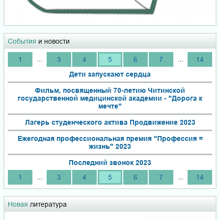
События
и новости
...
...
1
3
4
5
6
7
14
Дети запускают сердца
Фильм, посвященный 70-летию Читинской
государственной медицинской академии - "Дорога к
мечте"
Лагерь студенческого актива Продвижение 2023
Ежегодная профессиональная премия "Профессия =
жизнь" 2023
Последний звонок 2023
...
...
1
3
4
5
6
7
14
Новая
литература