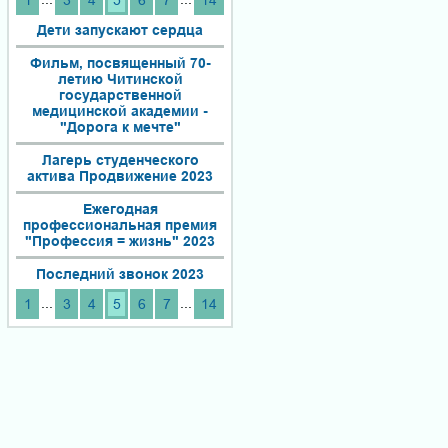
1
3
4
5
6
7
14
Дети запускают сердца
Фильм, посвященный 70-
летию Читинской
государственной
медицинской академии -
"Дорога к мечте"
Лагерь студенческого
актива Продвижение 2023
Ежегодная
профессиональная премия
"Профессия = жизнь" 2023
Последний звонок 2023
...
...
1
3
4
5
6
7
14