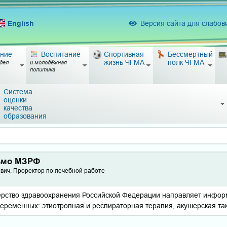
English
Версия сайта для слабо
ние
Воспитание
Спортивная
Бессмертный
жизнь ЧГМА
полк ЧГМА
дел
и молодёжная
политика
Система
оценки
качества
образования
ьмо МЗРФ
вич, Проректор по лечебной работе
ерство здравоохранения Российской Федерации направляет инфор
еременных: этиотропная и респираторная терапия, акушерская так