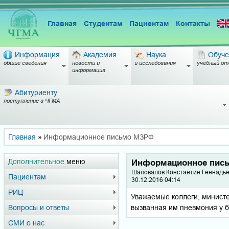
Главная
Студентам
Пациентам
Контакты
Информация
Академия
Наука
Обуче
общие сведения
новости и
и исследования
учебный от
информация
Абитуриенту
поступление в ЧГМА
Главная
»
Информационное письмо МЗРФ
Дополнительное
меню
Информационное пис
Шаповалов Константин Геннадье
Пациентам
30.12.2016 04:14
РИЦ
Уважаемые коллеги, минист
вызванная им пневмония у б
Вопросы и ответы
СМИ о нас