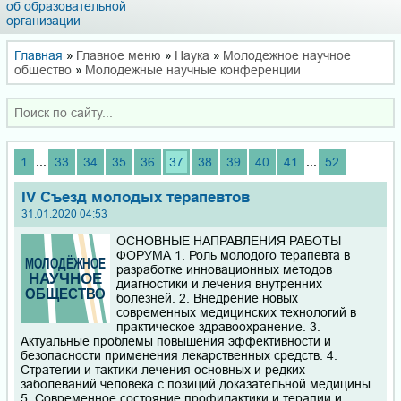
об образовательной
организации
Главная
»
Главное меню
»
Наука
»
Молодежное научное
общество
»
Молодежные научные конференции
...
...
1
33
34
35
36
37
38
39
40
41
52
IV Съезд молодых терапевтов
31.01.2020 04:53
ОСНОВНЫЕ НАПРАВЛЕНИЯ РАБОТЫ
ФОРУМА 1. Роль молодого терапевта в
разработке инновационных методов
диагностики и лечения внутренних
болезней. 2. Внедрение новых
современных медицинских технологий в
практическое здравоохранение. 3.
Актуальные проблемы повышения эффективности и
безопасности применения лекарственных средств. 4.
Стратегии и тактики лечения основных и редких
заболеваний человека с позиций доказательной медицины.
5. Современное состояние профилактики и терапии и...