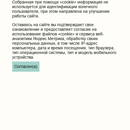
ОЙМЕЖВУЗОВСКОЙ (IX
Собранная при помощи «cookie» информация не
ВСЕРОССИЙСКОЙ)ИТОГОВОЙ НАУЧНОЙ
используется для идентификации конечного
СТУДЕНЧЕСКОЙ КОНФЕРЕНЦИИС
пользователя, при этом направлена на улучшение
МЕЖДУНАРОДНЫМ УЧАСТИЕМ!
работы сайта.
Конференция состоится24 апреля 2020
Оставаясь на сайте вы подтверждает свое
года. Работа секций будет организованна по следующим
ознакомление и предоставляет согласие на
направлениям: - Экспериментальная медицина -
использование файлов «cookie» и сервиса веб-
Морфологические дисциплины - Терапия - Хирургия -
аналитики Яндекс.Метрика, обработку своих
Акушерство и гинекология - Онкология - Детская хирургия -
персональных данных, в том числе IP-адрес
Инфекционные болезни - Педиатрия - Неврология - Гигиена
компьютера, дата и время посещения, тип браузера,
и эпидемиология...
тип операционной системы, тип и модель мобильного
устройства.
Презентация "Школа молодого ученого"
Согласен(а)
06.11.2019 01:36
Уважаемые студенты, ординаторы,
аспиранты и молодые ученые Читинской
государственной медицинской академии!
Представляем вашему вниманию
презентацию "Школа молодого ученого".
Надеемся она окажется полезной в
планировании, проведении и
представлении научных работ.
...
...
1
33
34
35
36
37
38
39
40
41
52