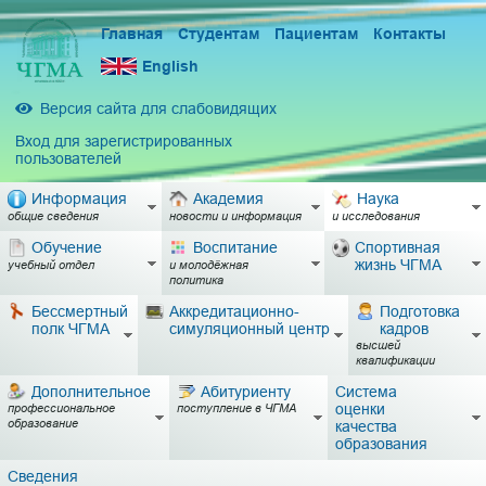
Главная
Студентам
Пациентам
Контакты
English
Версия сайта для слабовидящих
Вход для зарегистрированных
пользователей
Информация
Академия
Наука
общие сведения
новости и информация
и исследования
Обучение
Воспитание
Спортивная
жизнь ЧГМА
учебный отдел
и молодёжная
политика
Бессмертный
Аккредитационно-
Подготовка
полк ЧГМА
симуляционный центр
кадров
высшей
квалификации
Дополнительное
Абитуриенту
Система
оценки
профессиональное
поступление в ЧГМА
образование
качества
образования
Сведения