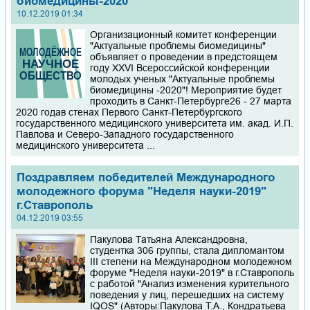
биомедицины-2020"
10.12.2019 01:34
Организационный комитет конференции
"Актуальные проблемы биомедицины"
объявляет о проведении в предстоящем
году XXVI Всероссийской конференции
молодых ученых "Актуальные проблемы
биомедицины -2020"! Мероприятие будет
проходить в Санкт-Петербурге26 - 27 марта
2020 годав стенах Первого Санкт-Петербургского
государственного медицинского университета им. акад. И.П.
Павлова и Северо-Западного государственного
медицинского университета ...
Поздравляем победителей Международного
молодежного форума "Неделя науки-2019"
г.Ставрополь
04.12.2019 03:55
Пакулова Татьяна Александровна,
студентка 306 группы, стала дипломантом
III степени на Международном молодежном
форуме "Неделя науки-2019" в г.Ставрополь
с работой "Анализ изменения курительного
поведения у лиц, перешедших на систему
IQOS" (Авторы:Пакулова Т.А., Кондратьева