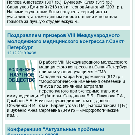
Попова Анастасия (307 гр.), Бучневич Юлия (315 гр.),
Сарапулов Дмитрий (218 гр.) и Чернов Анатолий (203 гр.).
Нашими студентами были получены сертификаты
участников, а также диплом второй степени и почетная
грамота за лучшую студенческую н...
Поздравляем призеров VIII Международного
молодежного медицинского конгресса г.Санкт-
Петербург
12.12.2019 04:38
В работе VIII Международного молодежного
медицинского конгресса в г.Санкт-Петербург
приняли участие учащиеся ЧГМА
Санданова Баира Балдоржиевна (612 гр -
"Морфологические изменения селезенки и
тимуса под влиянием астрагала
перепончатого при экспериментальном
иммунодефиците" (Авторы: Санданова Б.Б., Пакулова Т.А.,
Дамбаев А.Б. Научные руководители: к.м.н., доцент
Обыденко В.И., к.м.н. Баранчугова Л.М., Баясхаланова Ц.Б.)
и Зубенко Анна Сергеевна (349 гр – «Морфологические
изм...
Конференция "Актуальные проблемы