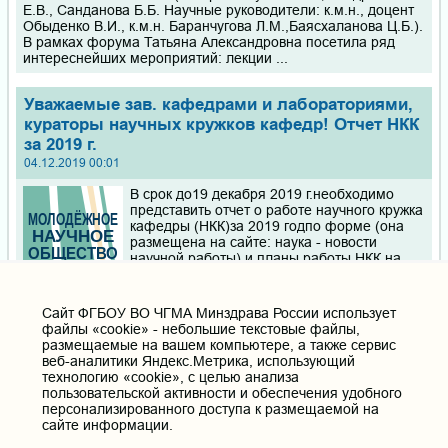
Е.В., Санданова Б.Б. Научные руководители: к.м.н., доцент
Обыденко В.И., к.м.н. Баранчугова Л.М.,Баясхаланова Ц.Б.).
В рамках форума Татьяна Александровна посетила ряд
интереснейших мероприятий: лекции ...
Уважаемые зав. кафедрами и лабораториями,
кураторы научных кружков кафедр! Отчет НКК
за 2019 г.
04.12.2019 00:01
В срок до19 декабря 2019 г.необходимо
представить отчет о работе научного кружка
кафедры (НКК)за 2019 годпо форме (она
размещена на сайте: наука - новости
научной работы) и планы работы НКК на
2020 г (в произвольной форме). Отчеты и
планы сдать на электронную почту по
адресу:mno.chitgma@yandex.ru
Cайт ФГБОУ ВО ЧГМА Минздрава России использует
файлы «cookie» - небольшие текстовые файлы,
размещаемые на вашем компьютере, а также сервис
74-я межвузовская (IX Всероссийская) итоговая
веб-аналитики Яндекс.Метрика, использующий
научная студенческая конференция ЮУГМУ
технологию «cookie», с целью анализа
25.11.2019 10:03
пользовательской активности и обеспечения удобного
персонализированного доступа к размещаемой на
УВАЖАЕМЫЕ КОЛЛЕГИ! ПРИГЛАШАЕМ
сайте информации.
ВАС ПРИНЯТЬ УЧАСТИЕ В 74-