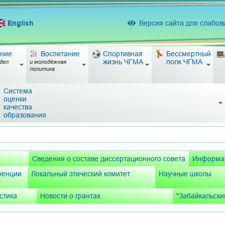
English
Версия сайта для слабо
ние
Воспитание
Спортивная
Бессмертный
жизнь ЧГМА
полк ЧГМА
дел
и молодёжная
политика
Система
оценки
качества
образования
Сведения о составе диссертационного совета
Информац
ренции
Локальный этический комитет
Научные школы
стика
Новости о грантах
"Забайкальски