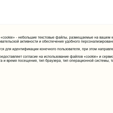
cookie» - небольшие текстовые файлы, размещаемые на вашем ко
овательской активности и обеспечения удобного персонализирова
я для идентификации конечного пользователя, при этом направле
редоставляет согласие на использование файлов «cookie» и сервис
та и время посещения, тип браузера, тип операционной системы, т
Контактные данные и телеф
Федеральное государственное бюдж
образования «Читинская государст
я Российской Федерации
здравоохранения Российской Федер
Юридический и фактический адрес:
672000, Российская Федерация, Забайкальски
Телефон приёмной ректора:
 терапия
8 (3022) 35-43-24
Электронная почта: