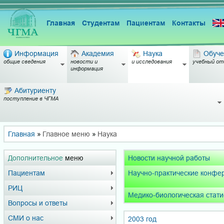
Главная
Студентам
Пациентам
Контакты
Информация
Академия
Наука
Обуче
общие сведения
новости и
и исследования
учебный от
информация
Абитуриенту
поступление в ЧГМА
Главная
»
Главное меню
»
Наука
Дополнительное
меню
Новости научной работы
Пациентам
Научно-практические конфе
РИЦ
Медико-биологическая стати
Вопросы и ответы
СМИ о нас
2003 год