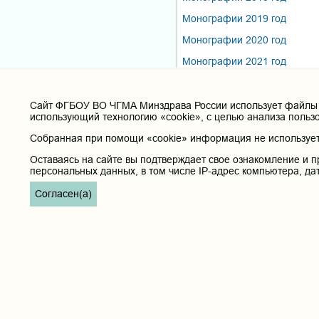
Монографии 2019 год
Монографии 2020 год
Монографии 2021 год
Монографии 2022 год
Монографии 2023 год
Cайт ФГБОУ ВО ЧГМА Минздрава России использует файлы «
использующий технологию «cookie», с целью анализа польз
Монографии 2024 год
Собранная при помощи «cookie» информация не используетс
Монографии 2025 год
Оставаясь на сайте вы подтверждает свое ознакомление и п
персональных данных, в том числе IP-адрес компьютера, да
Полезные ссылки
Согласен(а)
Министерство здравоохранения РФ
Горячая линия для обращений в Министерство здравоохранени
Министерство науки и высшего образования РФ
Министерство просвещения Российской Федерации
Единая коллекция цифровых образовательных ресурсов
ФГБОУ ВО "Пензенский государственный университет" Кафедра