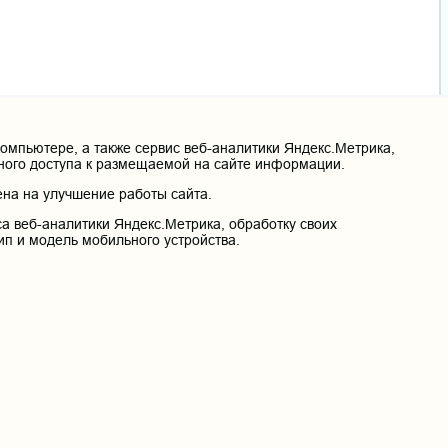
мпьютере, а также сервис веб-аналитики Яндекс.Метрика,
нного доступа к размещаемой на сайте информации.
на на улучшение работы сайта.
а веб-аналитики Яндекс.Метрика, обработку своих
ип и модель мобильного устройства.
оны
Вход
етное образовательное учреждение высшего
венная медицинская академия» Министерства
ации
й край, г. Чита, ул. Горького, д. 39 «а».