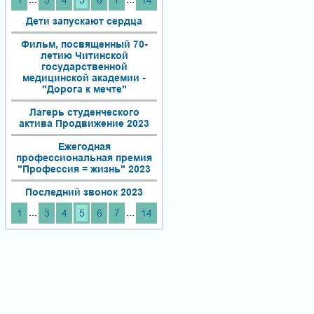
1
3
4
5
6
7
14
Дети запускают сердца
Фильм, посвященный 70-
летию Читинской
государственной
медицинской академии -
"Дорога к мечте"
Лагерь студенческого
актива Продвижение 2023
Ежегодная
профессиональная премия
"Профессия = жизнь" 2023
Последний звонок 2023
...
...
1
3
4
5
6
7
14