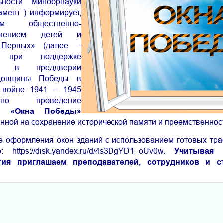
ьности Минобрнауки
амент ) информирует,
им общественно-
вижением детей и
 Первых» (далее –
 при поддержке
ии в преддверии
одовщины Победы в
 войне 1941 – 1945
ано проведение
ии «Окна Победы»
енной на сохранение исторической памяти и преемственнос
е оформления окон зданий с использованием готовых тра
https://disk.yandex.ru/d/4s3DgYD1_oUv0w.
Учитывая 
тия приглашаем преподавателей, сотрудников и 