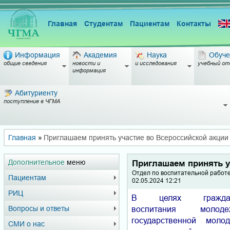
Главная
Студентам
Пациентам
Контакты
Информация
Академия
Наука
Обуче
общие сведения
новости и
и исследования
учебный от
информация
Абитуриенту
поступление в ЧГМА
Главная
»
Приглашаем принять участие во Всероссийской акци
Дополнительное
меню
Приглашаем принять у
Отдел по воспитательной работ
Пациентам
02.05.2024 12:21
РИЦ
В целях гражданско
воспитания молод
Вопросы и ответы
государственной моло
СМИ о нас