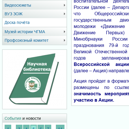
воспитательной деятел
Видеосюжеты
России (далее – Департ
что Общероссийск
ВУЗ ЗОЖ
государственным д
Доска почёта
молодежи «Движение
Музей истории ЧГМА
Движение Первых)
Минобрнауки Росс
Профсоюзный комитет
празднования 79-й г
Великой Отечественной
годов запланиров
Всероссийской акц
(далее – Акция) направл
Акция пройдет в формат
размещены по ссылке: 
значимость мероприя
участию в Акции.
События
и новости
...
...