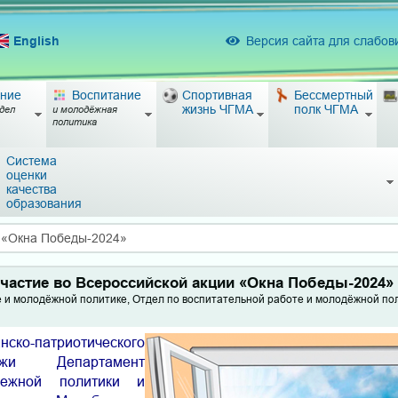
English
Версия сайта для слабо
ние
Воспитание
Спортивная
Бессмертный
жизнь ЧГМА
полк ЧГМА
дел
и молодёжная
политика
Система
оценки
качества
образования
и «Окна Победы-2024»
частие во Всероссийской акции «Окна Победы-2024»
е и молодёжной политике, Отдел по воспитательной работе и молодёжной по
-патриотического
ежи Департамент
дежной политики и