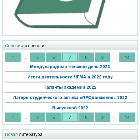
События
и новости
...
...
1
5
6
7
8
9
14
Международный женский день 2023
Итоги деятельности ЧГМА в 2022 году
Таланты академии 2022
Лагерь студенческого актива «ПРОдвижение» 2022
Выпускной 2022
...
...
1
5
6
7
8
9
14
Новая
литература