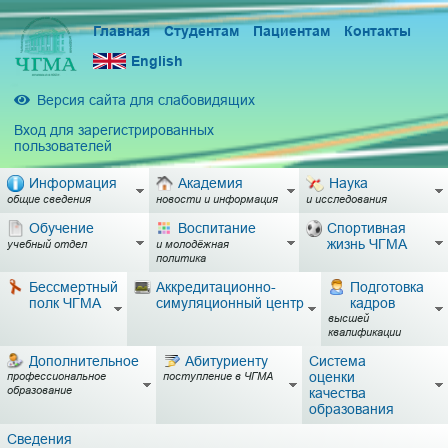
Главная
Студентам
Пациентам
Контакты
English
Версия сайта для слабовидящих
Вход для зарегистрированных
пользователей
Информация
Академия
Наука
общие сведения
новости и информация
и исследования
Обучение
Воспитание
Спортивная
жизнь ЧГМА
учебный отдел
и молодёжная
политика
Бессмертный
Аккредитационно-
Подготовка
полк ЧГМА
симуляционный центр
кадров
высшей
квалификации
Дополнительное
Абитуриенту
Система
оценки
профессиональное
поступление в ЧГМА
образование
качества
образования
Сведения