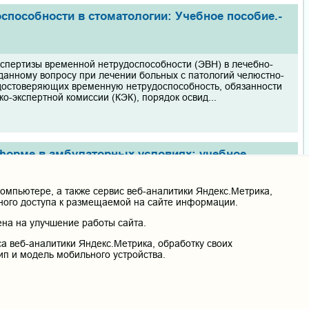
оспособности в стоматологии: Учебное пособие.-
спертизы временной нетрудоспособности (ЭВН) в лечебно-
 данному вопросу при лечении больных с патологий челюстно-
удостоверяющих временную нетрудоспособность, обязанности
о-экспертной комиссии (КЭК), порядок освид...
форме в амбулаторных условиях: учебное
018. – 106 с.
мпьютере, а также сервис веб-аналитики Яндекс.Метрика,
ультета при изучении дисциплин, рассматривающих проблемы
нного доступа к размещаемой на сайте информации.
ликлиническом этапе. Данное учебно-теоретическое издание
на на улучшение работы сайта.
неотложной помощи, но и грамотно осуществлять
озологическими формами патологических состояний
а веб-аналитики Яндекс.Метрика, обработку своих
ип и модель мобильного устройства.
 Основные методы обследования и лечения
та : РИЦ ЧГМА, 2018. – 92