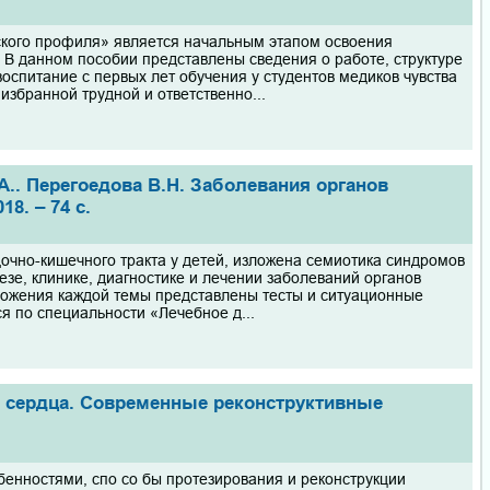
ского профиля» является начальным этапом освоения
 В данном пособии представлены сведения о работе, структуре
спитание с первых лет обучения у студентов медиков чувства
збранной трудной и ответственно...
.А.. Перегоедова В.Н. Заболевания органов
8. – 74 с.
очно-кишечного тракта у детей, изложена семиотика синдромов
зе, клинике, диагностике и лечении заболеваний органов
ложения каждой темы представлены тесты и ситуационные
я по специальности «Лечебное д...
ия сердца. Современные реконструктивные
енностями, спо со бы протезирования и реконструкции