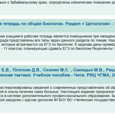
ьно к Забайкальскому краю, определены клинические показания дл
я тетрадь по общей биологии. Раздел « Цитология» - Ч
ая учащимся рабочая тетрадь является помощником при овладени
тради представлены все типы задач данного раздела по темам: Нук
, которые встречаются на ЕГЭ по биологии. К задачам даны прим
0 - 11 классов, планирующих сдавать ЕГЭ по биологии Рецензенты:
н Е.В., Плоткин Д.В., Скопин М.С. , Синицын М.В., 
еская тактика: Учебное пособие.- Чита: РИЦ ЧГМА, 201
систематизированы сведения о современных представлениях об аб
ей и опыта лечения таких больных. Настоящее издание предназначе
я в системе дополнительного профессионального образования. Би
кой хирургии с курсом урологии ФГБОУ ВО «Читинская государствен