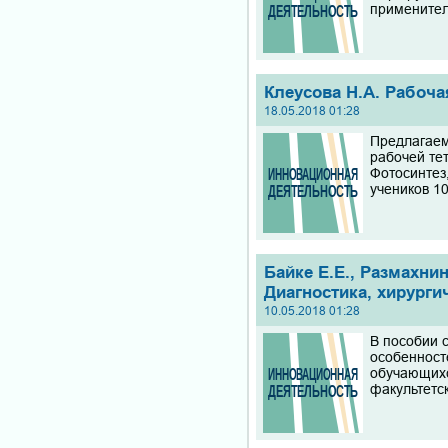
применител
Клеусова Н.А. Рабоча
18.05.2018 01:28
Предлагаем
рабочей те
Фотосинтез
учеников 1
Байке Е.Е., Размахни
Диагностика, хирургич
10.05.2018 01:28
В пособии 
особенност
обучающихс
факультетс