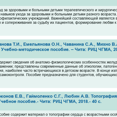
д за здоровыми и больными детьми терапевтического и хирургиче
 навыков ухода за здоровыми и больными детьми разного возраста.
офилактических учреждений. Важнейшей составляющей является во
 и сопереживания за судьбу их пациентов, формирование любви к и
анова Т.И., Емельянова О.Н., Чаванина С.А., Михно В
 Учебно-методическое пособие. – Чита: РИЦ ЧГМА, 201
держит сведения об анатомо-физиологических особенностях желуд
ражении; представлены современные данные об этиологии, патогене
я, наиболее часто встречающихся в детском возрасте. В конце из
 самоконтроля. Пособие предназначено для студентов, обучающихс
конов Е.В., Гаймоленко С.Г., Любин А.В. Топограф
чебное пособие.- Чита: РИЦ ЧГМА, 2018.- 40 с.
собие содержит материал о топографии сердца с возрастными особ