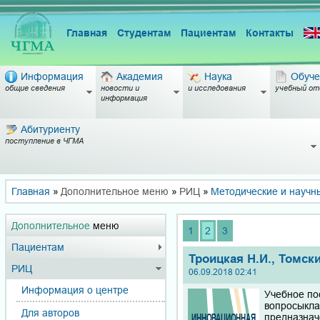
Главная
Студентам
Пациентам
Контакты
Информация
Академия
Наука
Обуче
общие сведения
новости и
и исследования
учебный от
информация
Абитуриенту
поступление в ЧГМА
Главная
»
Дополнительное меню
»
РИЦ
»
Методические и научн
Дополнительное
меню
1
2
3
Пациентам
Троицкая Н.И., Томски
РИЦ
06.09.2018 02:41
Информация о центре
Учебное по
вопросыкла
Для авторов
предназнач