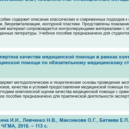
собие содержит описание классических и современных подходов к
и, биоревитализации, контурной пластики. Представлены показани
кий материал сопровождается контролирующими материалами с эт
анные литературы. Учебное пособие предназначено для студентов
пертиза качества медицинской помощи в рамках конт
цинской помощи по обязательному медицинскому ст
держит методологические и теоретические основы проведения экс
роков, качества и условий предоставления медицинской помощи 
етодики комплексной оценки качества медицинской помощи с орми
ое пособие предназначено для практической деятельности эксперто
ина И.И., Левченко Н.В., Максимова О.Г., Батаева Е.
 ЧГМА, 2018. – 113 с.