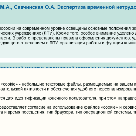
 М.А., Савчинская О.А. Экспертиза временной нетруд
пособии на современном уровне освещены основные положения эк
ических учреждениях (ЛПУ). Кроме того, особое внимание уделено
ласти. В работе представлены правила оформления документов, 
ведующего отделением в ЛПУ, организация работы и функции клиник
ервичной медико-санитарной помощи в неотложной 
. Мироманова, И.К. Богомоловой. – Чита: РИЦ ЧГМА, 2
cookie» - небольшие текстовые файлы, размещаемые на вашем ко
собие составлено для оказания помощи студентам лечебного фак
овательской активности и обеспечения удобного персонализирова
ервичной врачебной медико-санитарной помощи на амбулаторно-по
я для идентификации конечного пользователя, при этом направле
ыстрее и качественнее овладевать не только вопросами оказания 
цию пациентов с наиболее значимыми и часто встречающимися н
редоставляет согласие на использование файлов «cookie» и сервис
..
та и время посещения, тип браузера, тип операционной системы, т
еев В.В., Миронова О.Б., Гусев К.А., Куклина Е.Ю.
го-ортопедического профиля : учебное пособие. – Чи