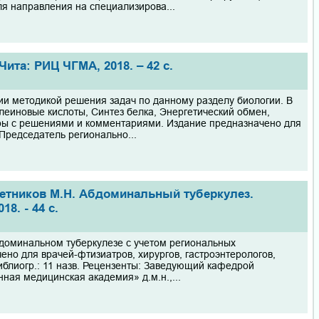
я направления на специализирова...
ита: РИЦ ЧГМА, 2018. – 42 с.
и методикой решения задач по данному разделу биологии. В
леиновые кислоты, Синтез белка, Энергетический обмен,
еры с решениями и комментариями. Издание предназначено для
 Председатель регионально...
Решетников М.Н. Абдоминальный туберкулез.
8. - 44 с.
доминальном туберкулезе с учетом региональных
но для врачей-фтизиатров, хирургов, гастроэнтерологов,
блиогр.: 11 назв. Рецензенты: Заведующий кафедрой
ная медицинская академия» д.м.н.,...