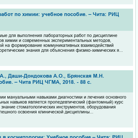
абот по химии: учебное пособие. – Чита: РИЦ
мые для выполнения лабораторных работ по дисциплине
ов химии и современных экспериментальных методов,
ой на формирование коммуникативных взаимодействий
еоретические знания для объяснения физико-химических я...
.А., Даши-Дондокова А.О., Брянская М.Н.
ие. – Чита РИЦ ЧГМА, 2018. - 88 с.
ении мануальными навыками диагностики и лечения основного
ьных навыков является пропедевтический (фантомный) курс
е знание стоматологических инструментов, оборудования
пешного освоения клинической дисциплины...
 в косметологии: Учебное пособие.– Чита: РИЦ