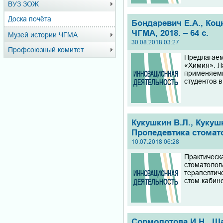
ВУЗ ЗОЖ
Доска почёта
Бондаревич Е.А., Коц
ЧГМА, 2018. – 64 с.
Музей истории ЧГМА
30.08.2018 03:27
Профсоюзный комитет
Предлагаем
«Химия». Л
применяемы
студентов 
Кукушкин В.Л., Кукушк
Пропедевтика стомато
10.07.2018 06:28
Практическ
стоматолог
терапевтич
стом.кабин
Сормолотова И.Н., Ш