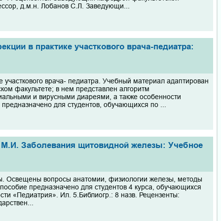
ор, д.м.н. Лобанов С.Л. Заведующи...
екции в практике участкового врача-педиатра:
 участкового врача- педиатра. Учебный материал адаптирован
ком факультете; в нем представлен алгоритм
риальными и вирусными диареями, а также особенности
предназначено для студентов, обучающихся по ...
ко М.И. Заболевания щитовидной железы: Учебное
ы. Освещены вопросы анатомии, физиологии железы, методы
пособие предназначено для студентов 4 курса, обучающихся
ти «Педиатрия». Ил. 5.Библиогр.: 8 назв. Рецензенты:
арствен...