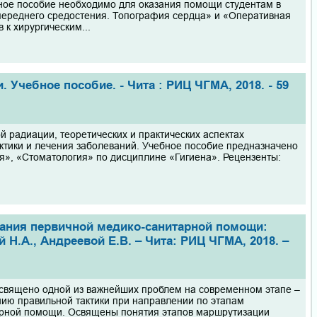
ное пособие необходимо для оказания помощи студентам в
 переднего средостения. Топография сердца» и «Оперативная
 к хирургическим...
 Учебное пособие. - Чита : РИЦ ЧГМА, 2018. - 59
 радиации, теоретических и практических аспектах
тики и лечения заболеваний. Учебное пособие предназначено
я», «Стоматология» по дисциплине «Гигиена». Рецензенты:
зания первичной медико-санитарной помощи:
 Н.А., Андреевой Е.В. – Чита: РИЦ ЧГМА, 2018. –
освящено одной из важнейших проблем на современном этапе –
нию правильной тактики при направлении по этапам
тарной помощи. Освящены понятия этапов маршрутизации