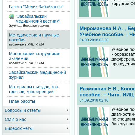
хирургии Ф
Газета "Медик Забайкалья"
"Забайкальский
медицинский вестник"
Журнал. Внешняя ссылка.
Мироманова Н.А. , Бе
Учебное пособие. - Чи
Методические и научные
пособия
04.09.2018 02:20
изданные в РИЦ ЧГМА
Учебное по
Монографии сотрудников
к образова
академии
дифференци
изданные в РИЦ ЧГМА
проведения
Забайкальский медицинский
журнал
Материалы съездов, кон­
Размахнин Е.В., Коно
грес­сов, конференций
пособие. – Чита: ИИЦ 
04.09.2018 02:16
План работы
Учебное по
Вопросы и ответы
диагностик
по специаль
СМИ о нас
Заведующий
Видеосюжеты