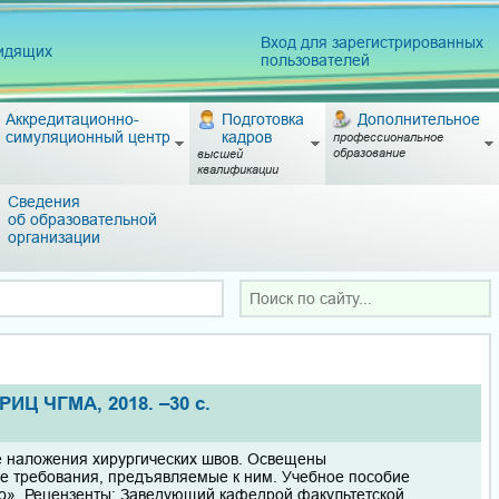
Вход для зарегистрированных
видящих
пользователей
Аккредитационно-
Подготовка
Дополнительное
симуляционный центр
кадров
профессиональное
образование
высшей
квалификации
Сведения
об образовательной
организации
РИЦ ЧГМА, 2018. –30 с.
е наложения хирургических швов. Освещены
е требования, предъявляемые к ним. Учебное пособие
о». Рецензенты: Заведующий кафедрой факультетской