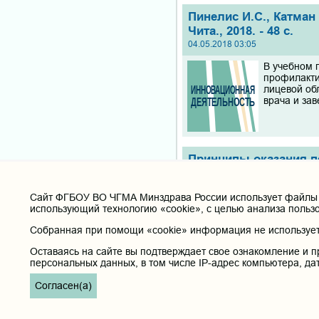
Пинелис И.С., Катман
Чита., 2018. - 48 с.
04.05.2018 03:05
В учебном 
профи­лакт
лицевой об
врача и за
Принципы оказания п
пособие/ под ред. А.М
12.04.2018 02:26
Cайт ФГБОУ ВО ЧГМА Минздрава России использует файлы «
Учебное по
использующий технологию «cookie», с целью анализа польз
оказания п
Собранная при помощи «cookie» информация не используетс
позволит б
маршрутиза
Оставаясь на сайте вы подтверждает свое ознакомление и п
терапевтич.
персональных данных, в том числе IP-адрес компьютера, да
Согласен(а)
Мироманов А.М., Дорж
пациентов травматоло