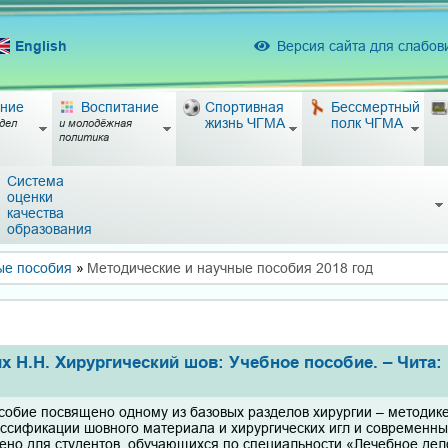
English
Версия сайта для слабо
ние
Воспитание
Спортивная
Бессмертный
жизнь ЧГМА
полк ЧГМА
дел
и молодёжная
политика
Система
оценки
качества
образования
ые пособия
»
Методические и научные пособия 2018 год
х Н.Н. Хирургический шов: Учебное пособие. – Чита: 
собие посвящено одному из базовых разделов хирургии – методик
ссификации шовного материала и хирургических игл и современны
ено для студентов, обучающихся по специальности «Лечебное дел