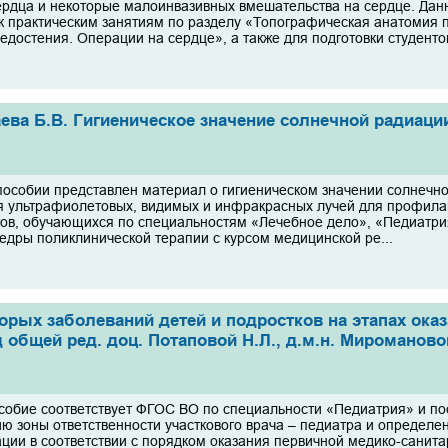
ердца и некоторые малоинвазивных вмешательства на сердце. Дан
 к практическим занятиям по разделу «Топографическая анатомия
едостения. Операции на сердце», а также для подготовки студентов
ева Б.В. Гигиеническое значение солнечной радиации.
пособии представлен материал о гигиеническом значении солнечной
 ультрафиолетовых, видимых и инфракрасных лучей для профилак
тов, обучающихся по специальностям «Лечебное дело», «Педиатри
едры поликлинической терапии с курсом медицинской ре...
орых заболеваний детей и подростков на этапах ока
 общей ред. доц. Потаповой Н.Л., д.м.н. Миромановой
собие соответствует ФГОС ВО по специальности «Педиатрия» и п
ю зоны ответственности участкового врача – педиатра и определе
ции в соответствии с порядком оказания первичной медико-сани