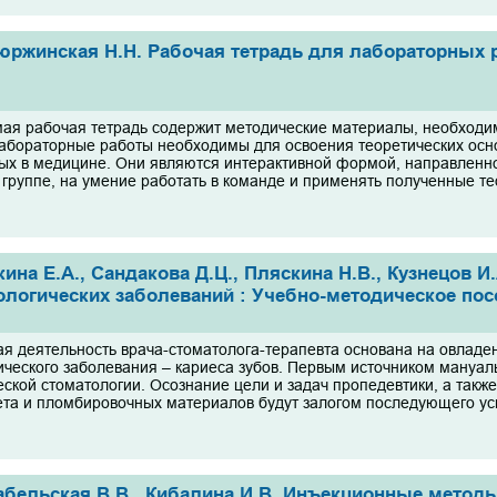
юржинская Н.Н. Рабочая тетрадь для лабораторных р
ая рабочая тетрадь содержит методические материалы, необходи
абораторные работы необходимы для освоения теоретических осн
х в медицине. Они являются интерактивной формой, направленн
в группе, на умение работать в команде и применять полученные т
ина Е.А., Сандакова Д.Ц., Пляскина Н.В., Кузнецов И
логических заболеваний : Учебно-методическое пособ
ая деятельность врача-стоматолога-терапевта основана на овлад
ического заболевания – кариеса зубов. Первым источником мануал
еской стоматологии. Осознание цели и задач пропедевтики, а такж
ета и пломбировочных материалов будут залогом последующего ус
абельская В.В., Кибалина И.В. Инъекционные методы