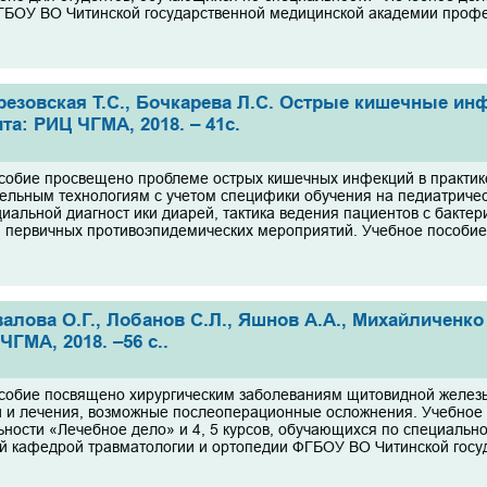
ГБОУ ВО Читинской государственной медицинской академии професс
резовская Т.С., Бочкарева Л.С. Острые кишечные инф
та: РИЦ ЧГМА, 2018. – 41с.
собие просвещено проблеме острых кишечных инфекций в практике
тельным технологиям с учетом специфики обучения на педиатричес
альной диагност ики диарей, тактика ведения пациентов с бакте
 первичных противоэпидемических мероприятий. Учебное пособие 
валова О.Г., Лобанов С.Л., Яшнов А.А., Михайличен
ЧГМА, 2018. –56 с..
собие посвящено хирургическим заболеваниям щитовидной желез
и и лечения, возможные послеоперационные осложнения. Учебное 
ности «Лечебное дело» и 4, 5 курсов, обучающихся по специальнос
 кафедрой травматологии и ортопедии ФГБОУ ВО Читинской госуд