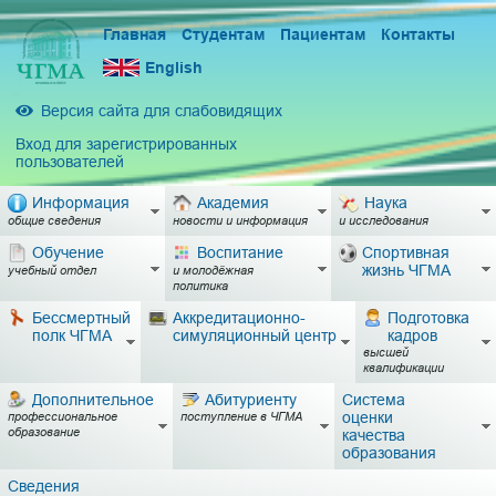
Главная
Студентам
Пациентам
Контакты
English
Версия сайта для слабовидящих
Вход для зарегистрированных
пользователей
Информация
Академия
Наука
общие сведения
новости и информация
и исследования
Обучение
Воспитание
Спортивная
жизнь ЧГМА
учебный отдел
и молодёжная
политика
Бессмертный
Аккредитационно-
Подготовка
полк ЧГМА
симуляционный центр
кадров
высшей
квалификации
Дополнительное
Абитуриенту
Система
оценки
профессиональное
поступление в ЧГМА
образование
качества
образования
Сведения