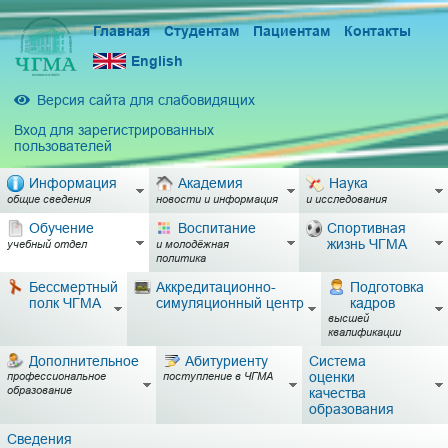
Главная
Студентам
Пациентам
Контакты
English
Версия сайта для слабовидящих
Вход для зарегистрированных
пользователей
Информация
Академия
Наука
общие сведения
новости и информация
и исследования
Обучение
Воспитание
Спортивная
жизнь ЧГМА
учебный отдел
и молодёжная
политика
Бессмертный
Аккредитационно-
Подготовка
полк ЧГМА
симуляционный центр
кадров
высшей
квалификации
Дополнительное
Абитуриенту
Система
оценки
профессиональное
поступление в ЧГМА
образование
качества
образования
Сведения